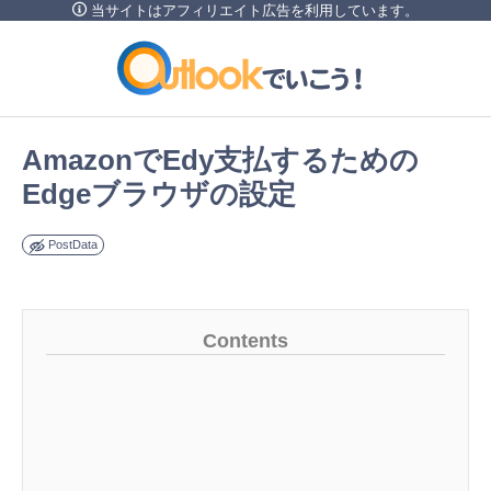
当サイトはアフィリエイト広告を利用しています。
内
容
を
ス
キ
AmazonでEdy支払するための
ッ
Edgeブラウザの設定
プ
PostData
Contents