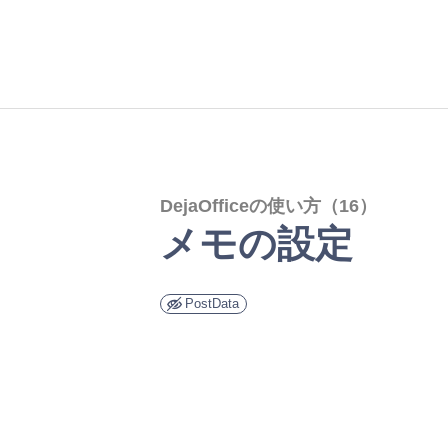
内
容
を
ス
キ
ッ
DejaOfficeの使い方（16）
プ
メモの設定
PostData