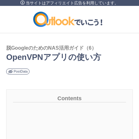
当サイトはアフィリエイト広告を利用しています。
内
容
を
ス
キ
脱GoogleのためのNAS活用ガイド（6）
ッ
OpenVPNアプリの使い方
プ
PostData
Contents